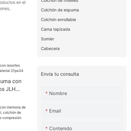
Colchón de muelles
roductos en el
hones,
Colchón de espuma
Colchón enrollable
Cama tapizada
Somier
Cabecera
Envía tu consulta
puma con
nos JLH
Nombre
l 21pa34
Email
Contenido