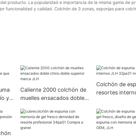
ño del producto. La popularidad e importancia de la misma gama de p
or funcionalidad y calidad. Colchón de 3 zonas, esponjas para colc
Colchón de es
puma
Caliente 2000 colchón de
resortes inter
ío y
muelles ensacados doble
32pa31 materia
chino doble superior
H
marca JLH
lchón