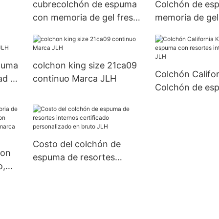
cubrecolchón de espuma
Colchón de es
con memoria de gel fresco
memoria de gel
esión
densidad de resorte
diseño de gel, 
profesional 34pa51
espuma con me
Compra a granel
compresión OE
puma
colchon king size 21ca09
Colchón Califor
dad de
continuo Marca JLH
Colchón de es
resortes intern
certificado JLH
Costo del colchón de
con
espuma de resortes
o,
internos certificado
on
personalizado en bruto
ión
JLH