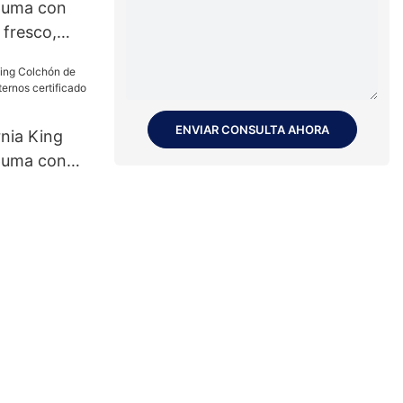
puma con
 fresco,
colchón de
moria de
M, JLH
ENVIAR CONSULTA AHORA
nia King
puma con
os