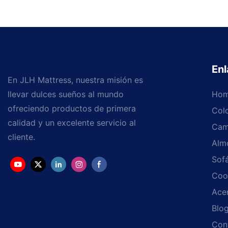
Enl
En JLH Mattress, nuestra misión es
llevar dulces sueños al mundo
Ho
ofreciendo productos de primera
Col
calidad y un excelente servicio al
Cam
cliente.
Alm
Sof
Coo
Ace
Blo
Con