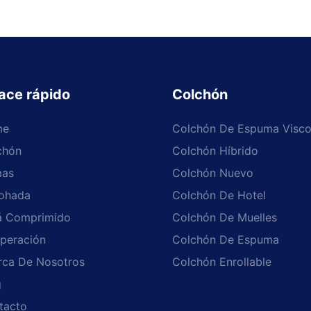
ace rápido
Colchón
me
Colchón De Espuma Visco
chón
Colchón Híbrido
as
Colchón Nuevo
ohada
Colchón De Hotel
á Comprimido
Colchón De Muelles
peración
Colchón De Espuma
rca De Nosotros
Colchón Enrollable
g
tacto