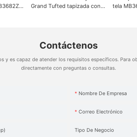
B3682ZT,
Grand Tufted tapizada con
tela MB3
zados &
base fuerte King size - JLH
limpieza,
brica -
Furniture
& colores
Muebles 
Contáctenos
s y es capaz de atender los requisitos específicos. Para ob
directamente con preguntas o consultas.
Nombre De Empresa
Correo Electrónico
gp)
Tipo De Negocio