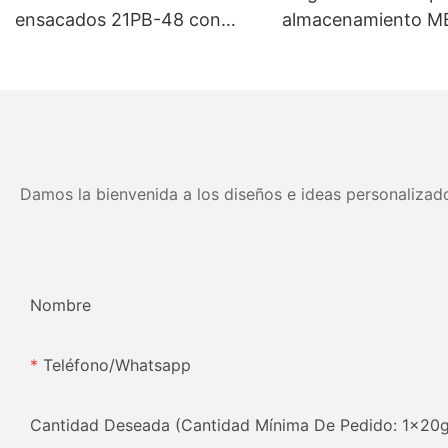
ensacados 21PB-48 con
almacenamiento M
muelles de alta compresión -
tamaños personali
5 años de garantía
colores Precio de fá
Muebles JLH
Damos la bienvenida a los diseños e ideas personalizado
Nombre
Teléfono/whatsapp
Cantidad Deseada (Cantidad Mínima De Pedido: 1x20