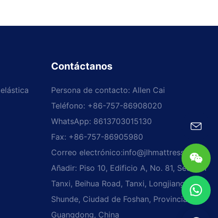
Contáctanos
elástica
Persona de contacto: Allen Cai
Teléfono: +86-757-86908020
WhatsApp: 8613703015130
Fax: +86-757-86905980
Correo electrónico:
info@jlhmattress.cn
Añadir: Piso 10, Edificio A, No. 81, Sección
Tanxi, Beihua Road, Tanxi, Longjiang,
Shunde, Ciudad de Foshan, Provincia de
Guangdong, China