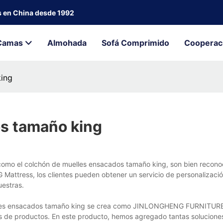
s en China desde 1992
Camas
Almohada
Sofá Comprimido
Cooperac
king
s tamaño king
omo el colchón de muelles ensacados tamaño king, son bien reconoc
G Mattress, los clientes pueden obtener un servicio de personalizació
uestras.
lles ensacados tamaño king se crea como JINLONGHENG FURNITURE
as de productos. En este producto, hemos agregado tantas solucione