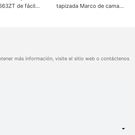
663ZT de fácil
tapizada Marco de cama
 tamaños variados
Cabecera capitoné Soporte
 Precio de fábrica -
de listones de madera Fácil
JLH
montaje
tener más información, visite el sitio web o contáctenos