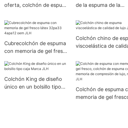
oferta, colchón de espuma
de la espuma de la
con resortes internos JLH
memoria de la compr
llena de la marca JLH
Colchón chino de es
Cubrecolchón de espuma
viscoelástica de cali
con memoria de gel fresco
lujo JLH
látex 32pa33 4apa12 oem
JLH
Colchón King de diseño
único en un bolsillo tipo
Colchón de espuma 
caja Marca JLH
memoria de gel fresc
colchón de espuma c
memoria de compres
de lujo, marca JLH