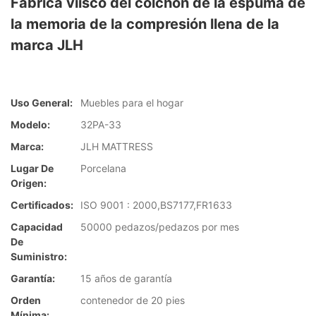
Fábrica viisco del colchón de la espuma de
la memoria de la compresión llena de la
marca JLH
Uso General:
Muebles para el hogar
Modelo:
32PA-33
Marca:
JLH MATTRESS
Lugar De
Porcelana
Origen:
Certificados:
ISO 9001 : 2000,BS7177,FR1633
Capacidad
50000 pedazos/pedazos por mes
De
Suministro:
Garantía:
15 años de garantía
Orden
contenedor de 20 pies
Mínima: