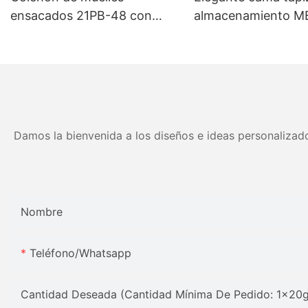
ensacados 21PB-48 con
almacenamiento M
muelles de alta compresión -
tamaños personali
5 años de garantía
colores Precio de fá
Muebles JLH
Damos la bienvenida a los diseños e ideas personalizado
Nombre
Teléfono/whatsapp
Cantidad Deseada (Cantidad Mínima De Pedido: 1x20