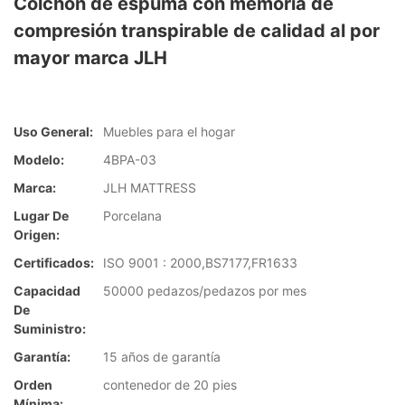
Colchón de espuma con memoria de
compresión transpirable de calidad al por
mayor marca JLH
Uso General:
Muebles para el hogar
Modelo:
4BPA-03
Marca:
JLH MATTRESS
Lugar De
Porcelana
Origen:
Certificados:
ISO 9001 : 2000,BS7177,FR1633
Capacidad
50000 pedazos/pedazos por mes
De
Suministro:
Garantía:
15 años de garantía
Orden
contenedor de 20 pies
Mínima: