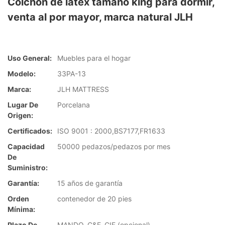
Colchón de látex tamaño king para dormir,
venta al por mayor, marca natural JLH
Uso General:
Muebles para el hogar
Modelo:
33PA-13
Marca:
JLH MATTRESS
Lugar De
Porcelana
Origen:
Certificados:
ISO 9001 : 2000,BS7177,FR1633
Capacidad
50000 pedazos/pedazos por mes
De
Suministro:
Garantía:
15 años de garantía
Orden
contenedor de 20 pies
Mínima:
Plazo De
MANDO, C&F, CIF (opcional)