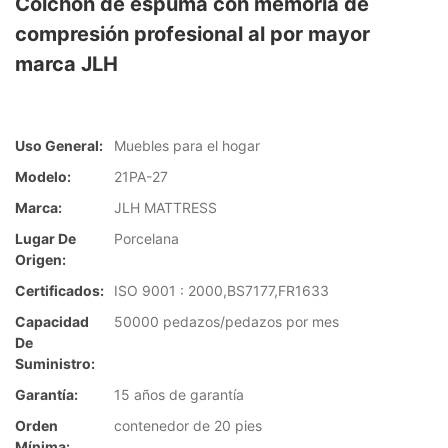
Colchón de espuma con memoria de
compresión profesional al por mayor
marca JLH
Uso General:
Muebles para el hogar
Modelo:
21PA-27
Marca:
JLH MATTRESS
Lugar De
Porcelana
Origen:
Certificados:
ISO 9001 : 2000,BS7177,FR1633
Capacidad
50000 pedazos/pedazos por mes
De
Suministro:
Garantía:
15 años de garantía
Orden
contenedor de 20 pies
Mínima: