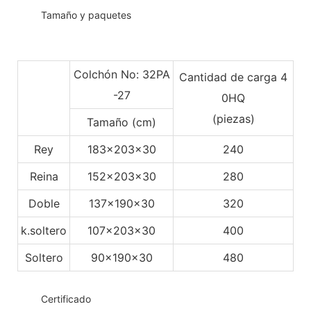
◆◆
Tamaño y paquetes
Colchón No: 32PA
Cantidad de carga 4
-27
0HQ
(piezas)
Tamaño (cm)
Rey
183x203x30
240
Reina
152x203x30
280
Doble
137x190x30
320
k.soltero
107x203x30
400
Soltero
90x190x30
480
◆◆
Certificado