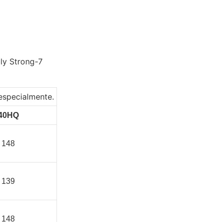
 especialmente.
40HQ
148
139
148