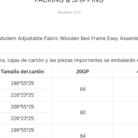
Muebles JLH
ibra, cajas de cartón y las piezas importantes se embalarán
Tamaño del cartón
20GP
196*55*29
64
216*23*25
206*55*29
60
226*23*25
196*55*29
64