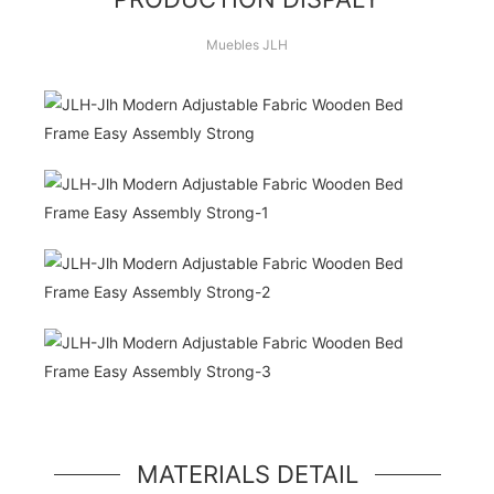
Muebles JLH
¡Hola Mundo!
unidad de héroe simple, un componente simple
estilo jumbotron
MATERIALS DETAIL