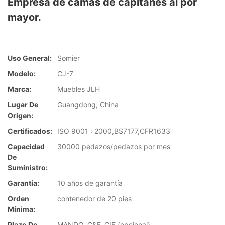
Empresa de camas de capitanes al por
mayor.
Uso General:
Somier
Modelo:
CJ-7
Marca:
Muebles JLH
Lugar De
Guangdong, China
Origen:
Certificados:
ISO 9001 : 2000,BS7177,CFR1633
Capacidad
30000 pedazos/pedazos por mes
De
Suministro:
Garantía:
10 años de garantía
Orden
contenedor de 20 pies
Mínima:
Plazo De
MANDO, C&F, CIF (opcional)