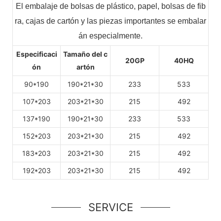
El embalaje de bolsas de plástico, papel, bolsas de fib
ra, cajas de cartón y las piezas importantes se embalar
án especialmente.
Especificaci
Tamaño del c
20GP
40HQ
ón
artón
90*190
190*21*30
233
533
107*203
203*21*30
215
492
137*190
190*21*30
233
533
152*203
203*21*30
215
492
183*203
203*21*30
215
492
192*203
203*21*30
215
492
SERVICE