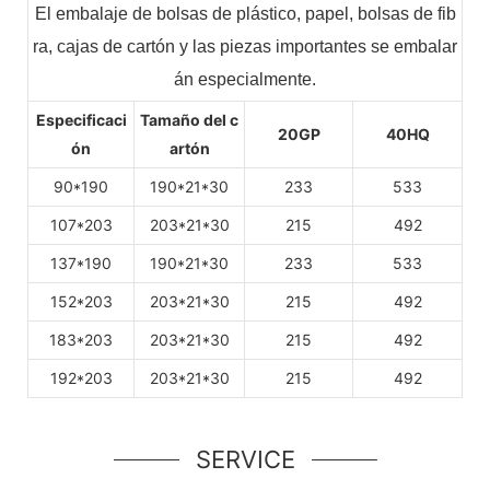
El embalaje de bolsas de plástico, papel, bolsas de fib
ra, cajas de cartón y las piezas importantes se embalar
án especialmente.
Especificaci
Tamaño del c
20GP
40HQ
ón
artón
90*190
190*21*30
233
533
107*203
203*21*30
215
492
137*190
190*21*30
233
533
152*203
203*21*30
215
492
183*203
203*21*30
215
492
192*203
203*21*30
215
492
SERVICE