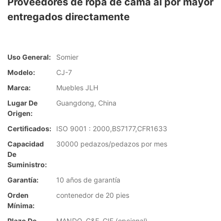
Proveedores de ropa de cama al por mayor
entregados directamente
Uso General:
Somier
Modelo:
CJ-7
Marca:
Muebles JLH
Lugar De
Guangdong, China
Origen:
Certificados:
ISO 9001 : 2000,BS7177,CFR1633
Capacidad
30000 pedazos/pedazos por mes
De
Suministro:
Garantía:
10 años de garantía
Orden
contenedor de 20 pies
Mínima:
Plazo De
MANDO, C&F, CIF (opcional)