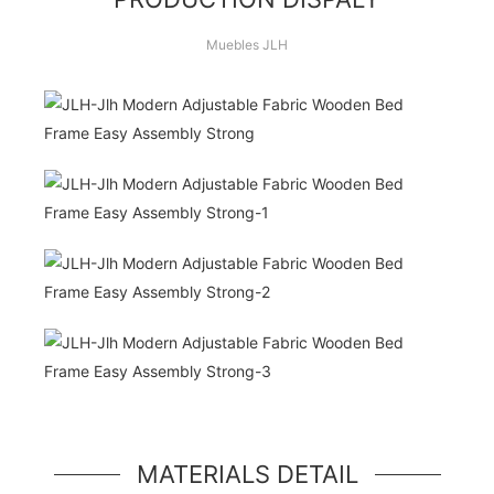
Muebles JLH
¡Hola Mundo!
unidad de héroe simple, un componente simple
estilo jumbotron
MATERIALS DETAIL