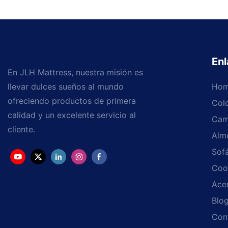
Enl
En JLH Mattress, nuestra misión es
llevar dulces sueños al mundo
Ho
ofreciendo productos de primera
Col
calidad y un excelente servicio al
Cam
cliente.
Alm
Sof
Coo
Ace
Blo
Con