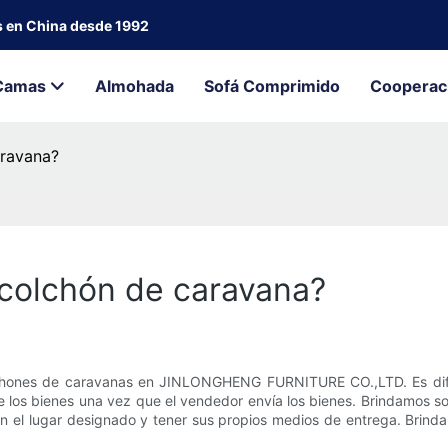
s en China desde 1992
Camas
Almohada
Sofá Comprimido
Cooperac
aravana?
 colchón de caravana?
lchones de caravanas en JINLONGHENG FURNITURE CO.,LTD. Es dife
 los bienes una vez que el vendedor envía los bienes. Brindamos so
en el lugar designado y tener sus propios medios de entrega. Brind