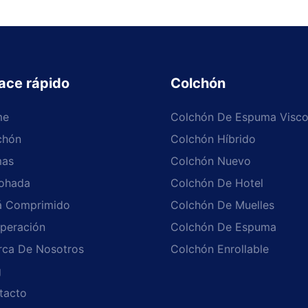
ace rápido
Colchón
me
Colchón De Espuma Visco
chón
Colchón Híbrido
as
Colchón Nuevo
ohada
Colchón De Hotel
á Comprimido
Colchón De Muelles
peración
Colchón De Espuma
rca De Nosotros
Colchón Enrollable
g
tacto