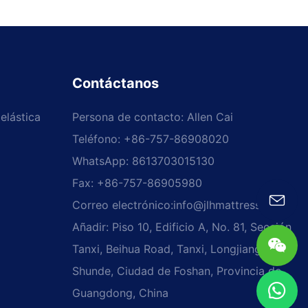
Contáctanos
elástica
Persona de contacto: Allen Cai
Teléfono: +86-757-86908020
WhatsApp: 8613703015130
Fax: +86-757-86905980
Correo electrónico:
info@jlhmattress.cn
Añadir: Piso 10, Edificio A, No. 81, Sección
Tanxi, Beihua Road, Tanxi, Longjiang,
Shunde, Ciudad de Foshan, Provincia de
Guangdong, China