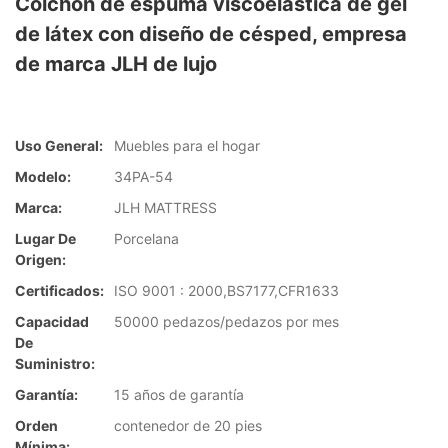
Colchón de espuma viscoelástica de gel
de látex con diseño de césped, empresa
de marca JLH de lujo
Uso General:
Muebles para el hogar
Modelo:
34PA-54
Marca:
JLH MATTRESS
Lugar De
Porcelana
Origen:
Certificados:
ISO 9001 : 2000,BS7177,CFR1633
Capacidad
50000 pedazos/pedazos por mes
De
Suministro:
Garantía:
15 años de garantía
Orden
contenedor de 20 pies
Mínima: