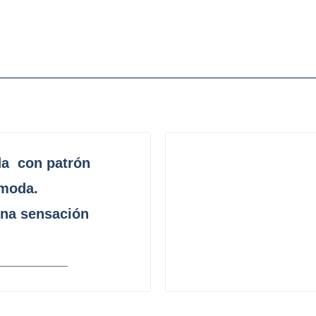
da
con patrón
ómoda.
una sensación