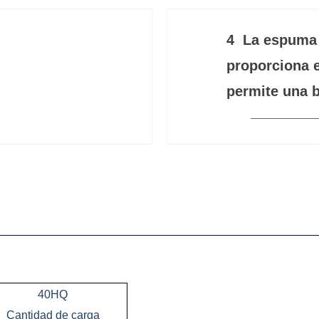
4
La espuma c
proporciona e
permite una b
40HQ
Cantidad de carga