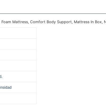
d.
ensidad