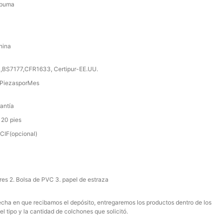
spuma
hina
,BS7177,CFR1633, Certipur-EE.UU.
PiezasporMes
antía
 20 pies
IF(opcional)
ores 2. Bolsa de PVC 3. papel de estraza
 fecha en que recibamos el depósito, entregaremos los productos dentro de los
el tipo y la cantidad de colchones que solicitó.