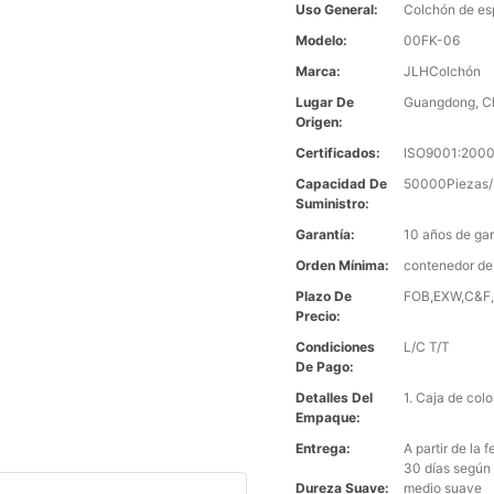
Uso General:
Colchón de e
Modelo:
00FK-06
Marca:
JLHColchón
Lugar De
Guangdong, C
Origen:
Certificados:
ISO9001:2000
Capacidad De
50000Piezas/
Suministro:
Garantía:
10 años de gar
Orden Mínima:
contenedor de
Plazo De
FOB,EXW,C&F,C
Precio:
Condiciones
L/C T/T
De Pago:
Detalles Del
1. Caja de col
Empaque:
Entrega:
A partir de la
30 días según 
Dureza Suave:
medio suave