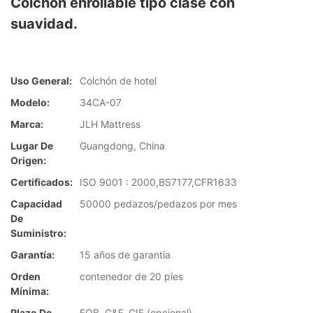
Colchón enrollable tipo clase con
suavidad.
Uso General:
Colchón de hotel
Modelo:
34CA-07
Marca:
JLH Mattress
Lugar De
Guangdong, China
Origen:
Certificados:
ISO 9001 : 2000,BS7177,CFR1633
Capacidad
50000 pedazos/pedazos por mes
De
Suministro:
Garantía:
15 años de garantía
Orden
contenedor de 20 pies
Mínima:
Plazo De
FOB, C&F, CIF (opcional)