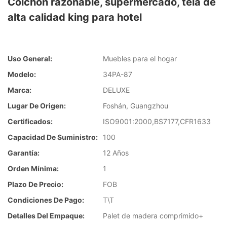
Colchón razonable, supermercado, tela de
alta calidad king para hotel
Uso General:
Muebles para el hogar
Modelo:
34PA-87
Marca:
DELUXE
Lugar De Origen:
Foshán, Guangzhou
Certificados:
ISO9001:2000,BS7177,CFR1633
Capacidad De Suministro:
100
Garantía:
12 Años
Orden Mínima:
1
Plazo De Precio:
FOB
Condiciones De Pago:
T\T
Detalles Del Empaque:
Palet de madera comprimido+