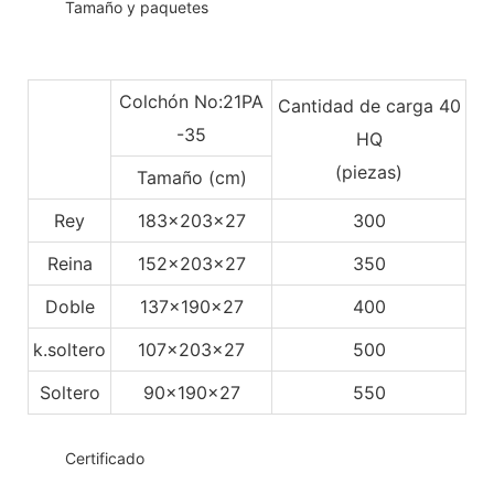
◆◆
Tamaño y paquetes
Colchón No:21PA
Cantidad de carga 40
-35
HQ
(piezas)
Tamaño (cm)
Rey
183x203x27
300
Reina
152x203x27
350
Doble
137x190x27
400
k.soltero
107x203x27
500
Soltero
90x190x27
550
◆◆
Certificado