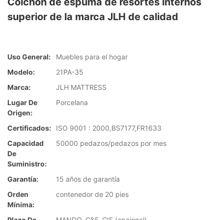
Colchón de espuma de resortes internos
superior de la marca JLH de calidad
Uso General:
Muebles para el hogar
Modelo:
21PA-35
Marca:
JLH MATTRESS
Lugar De
Porcelana
Origen:
Certificados:
ISO 9001 : 2000,BS7177,FR1633
Capacidad
50000 pedazos/pedazos por mes
De
Suministro:
Garantía:
15 años de garantía
Orden
contenedor de 20 pies
Mínima:
Plazo De
MANDO, C&F, CIF (opcional)