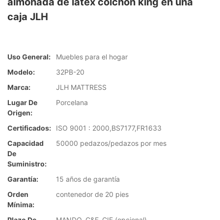
almohada de látex colchón king en una
caja JLH
Uso General:
Muebles para el hogar
Modelo:
32PB-20
Marca:
JLH MATTRESS
Lugar De
Porcelana
Origen:
Certificados:
ISO 9001 : 2000,BS7177,FR1633
Capacidad
50000 pedazos/pedazos por mes
De
Suministro:
Garantía:
15 años de garantía
Orden
contenedor de 20 pies
Mínima:
Plazo De
MANDO, C&F, CIF (opcional)