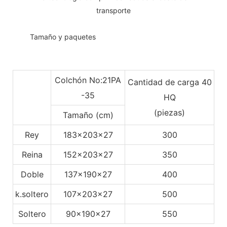
transporte
◆◆
Tamaño y paquetes
Colchón No:21PA
Cantidad de carga 40
-35
HQ
(piezas)
Tamaño (cm)
Rey
183x203x27
300
Reina
152x203x27
350
Doble
137x190x27
400
k.soltero
107x203x27
500
Soltero
90x190x27
550