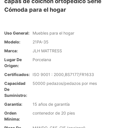
capas de colchón ortopédico Serie
Cómoda para el hogar
Uso General:
Muebles para el hogar
Modelo:
21PA-35
Marca:
JLH MATTRESS
Lugar De
Porcelana
Origen:
Certificados:
ISO 9001 : 2000,BS7177,FR1633
Capacidad
50000 pedazos/pedazos por mes
De
Suministro:
Garantía:
15 años de garantía
Orden
contenedor de 20 pies
Mínima:
Plazo De
MANDO, C&F, CIF (opcional)