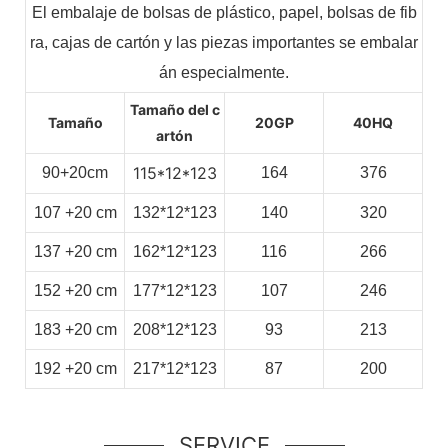
El embalaje de bolsas de plástico, papel, bolsas de fib
ra, cajas de cartón y las piezas importantes se embalar
án especialmente.
Tamaño del c
Tamaño
20GP
40HQ
artón
115*12*123
90+20cm
164
376
107
+20
cm
132*12*123
140
320
137
+20
cm
162*12*123
116
266
152
+20
cm
177*12*123
107
246
183
+20
cm
208*12*123
93
213
192
+20
cm
217*12*123
87
200
SERVICE