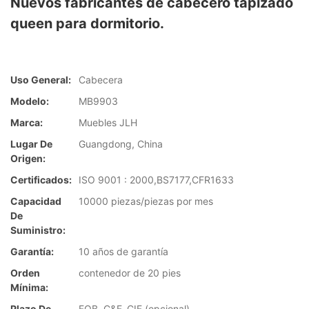
Nuevos fabricantes de cabecero tapizado
queen para dormitorio.
Uso General:
Cabecera
Modelo:
MB9903
Marca:
Muebles JLH
Lugar De
Guangdong, China
Origen:
Certificados:
ISO 9001 : 2000,BS7177,CFR1633
Capacidad
10000 piezas/piezas por mes
De
Suministro:
Garantía:
10 años de garantía
Orden
contenedor de 20 pies
Mínima:
Plazo De
FOB, C&F, CIF (opcional)