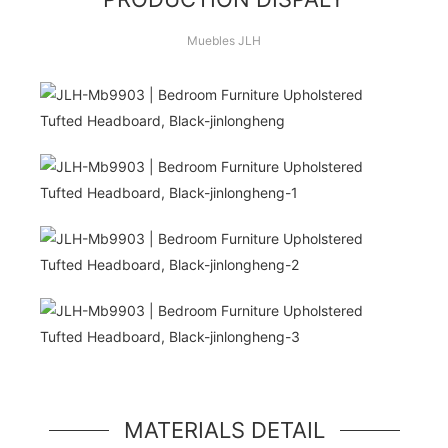
Muebles JLH
¡Hola Mundo!
unidad de héroe simple, un componente simple
estilo jumbotron
MATERIALS DETAIL