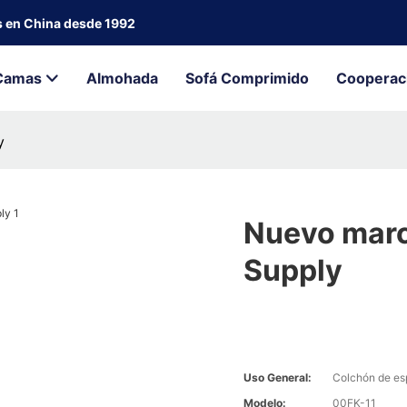
s en China desde 1992
Camas
Almohada
Sofá Comprimido
Cooperac
y
Nuevo marc
Supply
Uso General:
Colchón de e
Modelo:
00FK-11