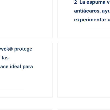
La espuma vi
2
antiácaros, ayu
experimentar u
Tyvek® protege
 las
ace ideal para