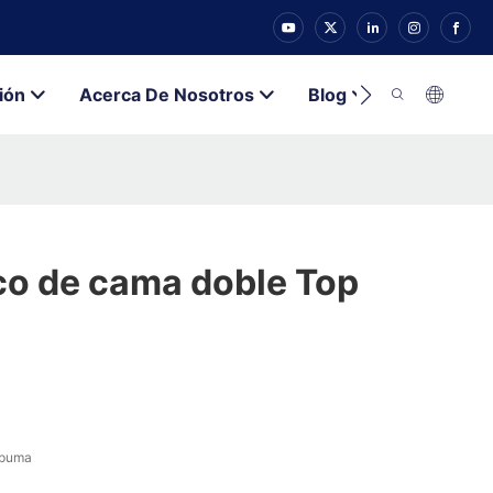
ión
Acerca De Nosotros
Blog
Contacto
o de cama doble Top
spuma