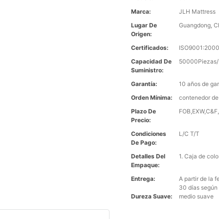
Marca:
JLH Mattress
Lugar De
Guangdong, C
Origen:
Certificados:
ISO9001:2000
Capacidad De
50000Piezas/
Suministro:
Garantía:
10 años de gar
Orden Mínima:
contenedor de
Plazo De
FOB,EXW,C&F,C
Precio:
Condiciones
L/C T/T
De Pago:
Detalles Del
1. Caja de col
Empaque:
Entrega:
A partir de la
30 días según 
Dureza Suave:
medio suave