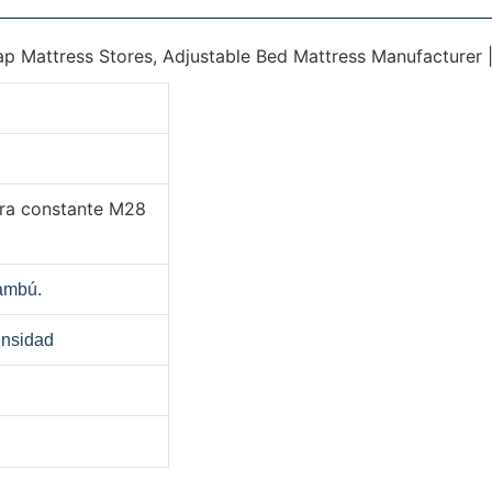
ura constante M28
ambú.
ensidad