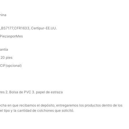
hina
,BS7177,CFR1633, Certipur-EE.UU.
PiezasporMes
antía
 20 pies
IF(opcional)
ores 2. Bolsa de PVC 3. papel de estraza
 fecha en que recibamos el depósito, entregaremos los productos dentro de los
el tipo y la cantidad de colchones que solicitó.