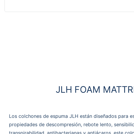
JLH FOAM MATTR
Los colchones de espuma JLH están diseñados para es
propiedades de descompresión, rebote lento, sensibili
transpirabilidad, antibacterianas y antiácaros, este c