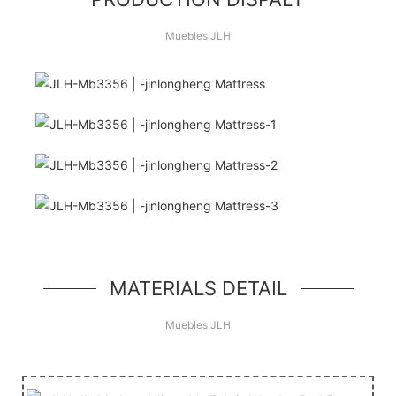
Muebles JLH
¡Hola Mundo!
unidad de héroe simple, un componente simple
estilo jumbotron
MATERIALS DETAIL
Muebles JLH