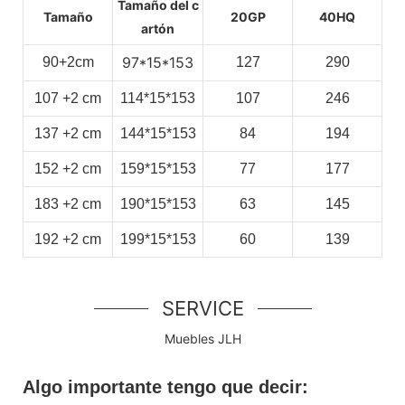
Tamaño del c
Tamaño
20GP
40HQ
artón
97*15*153
90+2cm
127
290
107
+2
cm
114*15*153
107
246
137
+2
cm
144*15*153
84
194
152
+2
cm
159*15*153
77
177
183
+2
cm
190*15*153
63
145
192
+2
cm
199*15*153
60
139
SERVICE
Muebles JLH
Algo importante tengo que decir: