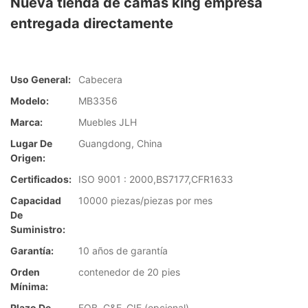
Nueva tienda de camas king empresa
entregada directamente
Uso General:
Cabecera
Modelo:
MB3356
Marca:
Muebles JLH
Lugar De
Guangdong, China
Origen:
Certificados:
ISO 9001 : 2000,BS7177,CFR1633
Capacidad
10000 piezas/piezas por mes
De
Suministro:
Garantía:
10 años de garantía
Orden
contenedor de 20 pies
Mínima:
Plazo De
FOB, C&F, CIF (opcional)