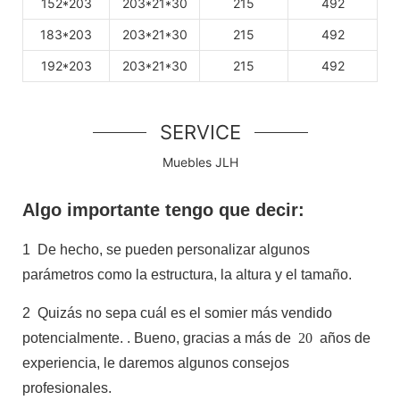
152*203
203*21*30
215
492
183*203
203*21*30
215
492
192*203
203*21*30
215
492
SERVICE
Muebles JLH
Algo importante tengo que decir:
1
De hecho, se pueden personalizar algunos
parámetros como la estructura, la altura y el tamaño.
2
Quizás no sepa cuál es el somier más vendido
potencialmente.
. Bueno, gracias a más de
20
años de
experiencia, le daremos algunos consejos
profesionales.