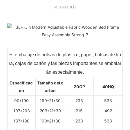
Muebles JLH
El embalaje de bolsas de plástico, papel, bolsas de fib
ra, cajas de cartón y las piezas importantes se embalar
án especialmente.
Especificaci
Tamaño del c
20GP
40HQ
ón
artón
90*190
190*21*30
233
533
107*203
203*21*30
215
492
137*190
190*21*30
233
533