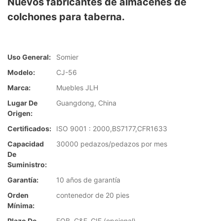
Nuevos fabricantes de almacenes de
colchones para taberna.
Uso General:
Somier
Modelo:
CJ-56
Marca:
Muebles JLH
Lugar De
Guangdong, China
Origen:
Certificados:
ISO 9001 : 2000,BS7177,CFR1633
Capacidad
30000 pedazos/pedazos por mes
De
Suministro:
Garantía:
10 años de garantía
Orden
contenedor de 20 pies
Mínima:
Plazo De
FOB, C&F, CIF (opcional)