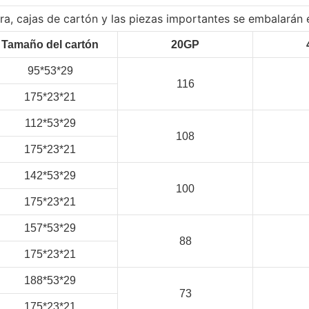
ibra, cajas de cartón y las piezas importantes se embalarán
Tamaño del cartón
20GP
95*53*29
116
175*23*21
112*53*29
108
175*23*21
142*53*29
100
175*23*21
157*53*29
88
175*23*21
188*53*29
73
175*23*21