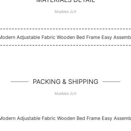
Muebles JLH
PACKING & SHIPPING
Muebles JLH