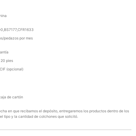
hina
000,BS7177,CFR1633
s/pedazos por mes
antía
 20 pies
IF (opcional)
caja de cartón
 fecha en que recibamos el depósito, entregaremos los productos dentro de los
el tipo y la cantidad de colchones que solicitó.