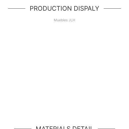
PRODUCTION DISPALY
Muebles JLH
¡Hola Mundo!
idad de héroe simple, un componente simple estilo jumbot
MATERIALS DETAIL