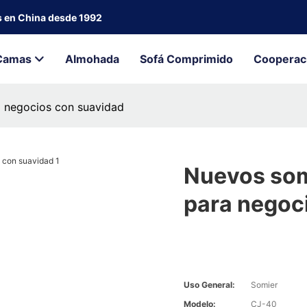
s en China desde 1992
Camas
Almohada
Sofá Comprimido
Cooperac
 negocios con suavidad
Nuevos som
para negoc
Uso General:
Somier
Modelo:
CJ-40