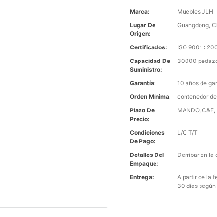
Marca:
Muebles JLH
Lugar De
Guangdong, C
Origen:
Certificados:
ISO 9001 : 2
Capacidad De
30000 pedazo
Suministro:
Garantía:
10 años de gar
Orden Mínima:
contenedor de
Plazo De
MANDO, C&F, C
Precio:
Condiciones
L/C T/T
De Pago:
Detalles Del
Derribar en la 
Empaque:
Entrega:
A partir de la
30 días según 