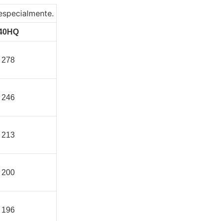
 especialmente.
40HQ
278
246
213
200
196