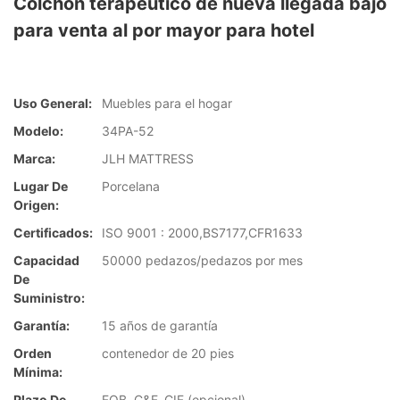
Colchón terapéutico de nueva llegada bajo
para venta al por mayor para hotel
Uso General:
Muebles para el hogar
Modelo:
34PA-52
Marca:
JLH MATTRESS
Lugar De
Porcelana
Origen:
Certificados:
ISO 9001 : 2000,BS7177,CFR1633
Capacidad
50000 pedazos/pedazos por mes
De
Suministro:
Garantía:
15 años de garantía
Orden
contenedor de 20 pies
Mínima:
Plazo De
FOB, C&F, CIF (opcional)