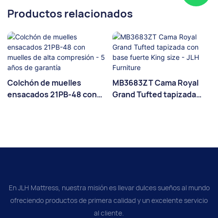
Productos relacionados
Colchón de muelles
MB3683ZT Cama Royal
ensacados 21PB-48 con
Grand Tufted tapizada
muelles de alta
con base fuerte King size
compresión - 5 años de
- JLH Furniture
garantía
En JLH Mattress, nuestra misión es llevar dulces sueños al mundo
ofreciendo productos de primera calidad y un excelente servicio
al cliente.