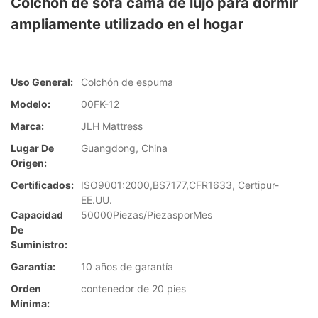
Colchón de sofá cama de lujo para dormir
ampliamente utilizado en el hogar
Uso General:
Colchón de espuma
Modelo:
00FK-12
Marca:
JLH Mattress
Lugar De
Guangdong, China
Origen:
Certificados:
ISO9001:2000,BS7177,CFR1633, Certipur-
EE.UU.
Capacidad
50000Piezas/PiezasporMes
De
Suministro:
Garantía:
10 años de garantía
Orden
contenedor de 20 pies
Mínima: