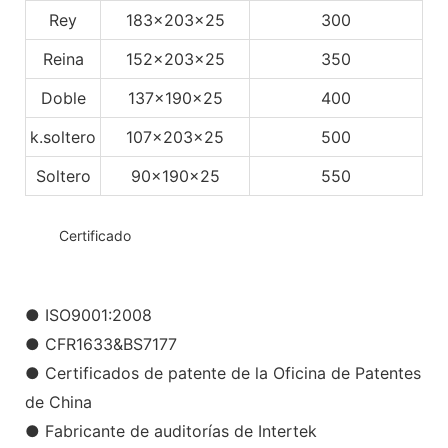
Rey
183x203x25
300
Reina
152x203x25
350
Doble
137x190x25
400
k.soltero
107x203x25
500
Soltero
90x190x25
550
◆◆
Certificado
● ISO9001:2008
● CFR1633&BS7177
● Certificados de patente de la Oficina de Patentes
de China
● Fabricante de auditorías de Intertek