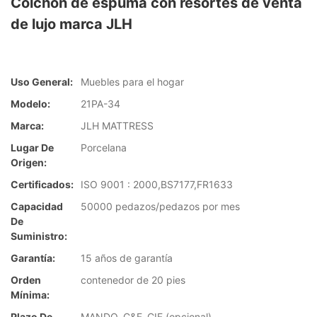
Colchón de espuma con resortes de venta
de lujo marca JLH
Uso General:
Muebles para el hogar
Modelo:
21PA-34
Marca:
JLH MATTRESS
Lugar De
Porcelana
Origen:
Certificados:
ISO 9001 : 2000,BS7177,FR1633
Capacidad
50000 pedazos/pedazos por mes
De
Suministro:
Garantía:
15 años de garantía
Orden
contenedor de 20 pies
Mínima:
Plazo De
MANDO, C&F, CIF (opcional)