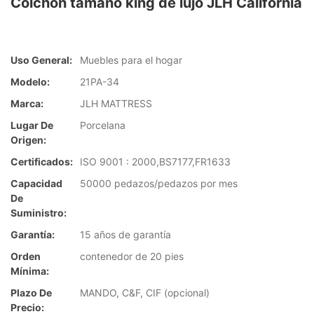
Colchón tamaño king de lujo JLH California
Uso General:
Muebles para el hogar
Modelo:
21PA-34
Marca:
JLH MATTRESS
Lugar De
Porcelana
Origen:
Certificados:
ISO 9001 : 2000,BS7177,FR1633
Capacidad
50000 pedazos/pedazos por mes
De
Suministro:
Garantía:
15 años de garantía
Orden
contenedor de 20 pies
Mínima:
Plazo De
MANDO, C&F, CIF (opcional)
Precio: