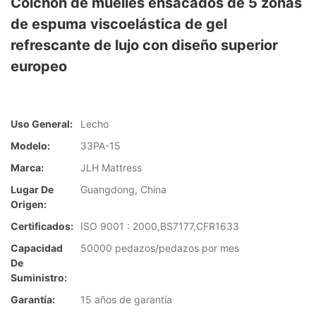
Colchón de muelles ensacados de 5 zonas
de espuma viscoelástica de gel
refrescante de lujo con diseño superior
europeo
Uso General:
Lecho
Modelo:
33PA-15
Marca:
JLH Mattress
Lugar De
Guangdong, China
Origen:
Certificados:
ISO 9001 : 2000,BS7177,CFR1633
Capacidad
50000 pedazos/pedazos por mes
De
Suministro:
Garantía:
15 años de garantía