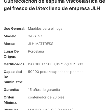
Cubrecolchón de espuma viscoelástica de
gel fresco de látex lleno de empresa JLH
Uso General:
Muebles para el hogar
Modelo:
34PA-57
Marca:
JLH MATTRESS
Lugar De
Porcelana
Origen:
Certificados:
ISO 9001 : 2000,BS7177,CFR1633
Capacidad
50000 pedazos/pedazos por mes
De
Suministro:
Garantía:
15 años de garantía
Orden
contenedor de 20 pies
Mínima:
Plazo De
MANDO, C&F, CIF (opcional)