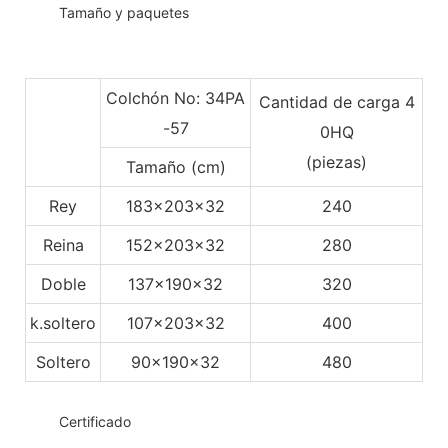
◆◆
Tamaño y paquetes
Colchón No: 34PA
Cantidad de carga 4
-57
0HQ
(piezas)
Tamaño (cm)
Rey
183x203x32
240
Reina
152x203x32
280
Doble
137x190x32
320
k.soltero
107x203x32
400
Soltero
90x190x32
480
◆◆
Certificado