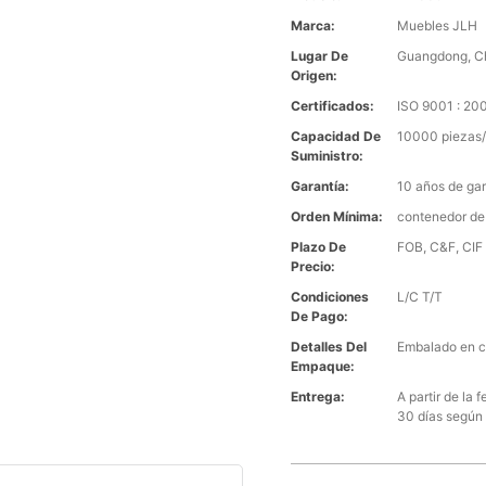
Marca:
Muebles JLH
Lugar De
Guangdong, C
Origen:
Certificados:
ISO 9001 : 2
Capacidad De
10000 piezas/
Suministro:
Garantía:
10 años de gar
Orden Mínima:
contenedor de
Plazo De
FOB, C&F, CIF 
Precio:
Condiciones
L/C T/T
De Pago:
Detalles Del
Embalado en c
Empaque:
Entrega:
A partir de la
30 días según 