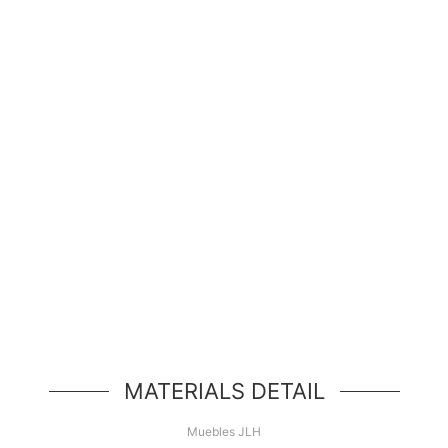
¡Hola Mundo!
d de héroe simple, un componente simple estilo jum
MATERIALS DETAIL
Muebles JLH