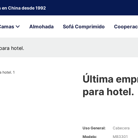
s en China desde 1992
Camas
Almohada
Sofá Comprimido
Cooperac
ara hotel.
Última emp
para hotel.
Uso General:
Cabecera
Modelo:
MB3301