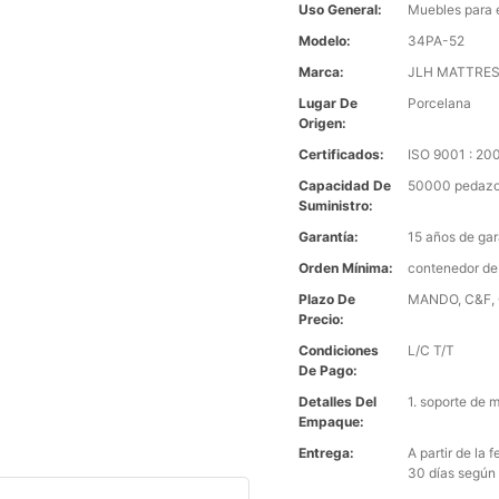
Uso General:
Muebles para 
Modelo:
34PA-52
Marca:
JLH MATTRE
Lugar De
Porcelana
Origen:
Certificados:
ISO 9001 : 2
Capacidad De
50000 pedazo
Suministro:
Garantía:
15 años de gar
Orden Mínima:
contenedor de
Plazo De
MANDO, C&F, C
Precio:
Condiciones
L/C T/T
De Pago:
Detalles Del
1. soporte de 
Empaque:
Entrega:
A partir de la
30 días según 