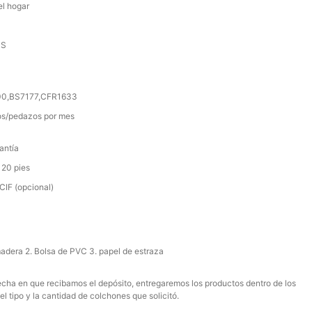
el hogar
SS
000,BS7177,CFR1633
s/pedazos por mes
antía
 20 pies
IF (opcional)
madera 2. Bolsa de PVC 3. papel de estraza
 fecha en que recibamos el depósito, entregaremos los productos dentro de los
el tipo y la cantidad de colchones que solicitó.