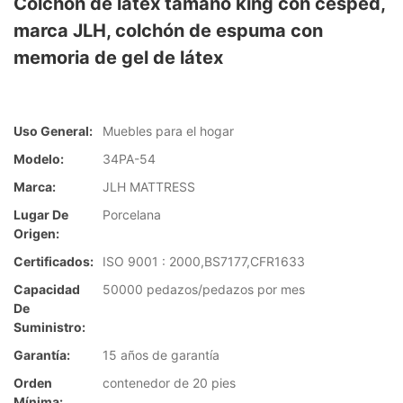
Colchón de látex tamaño king con césped,
marca JLH, colchón de espuma con
memoria de gel de látex
Uso General:
Muebles para el hogar
Modelo:
34PA-54
Marca:
JLH MATTRESS
Lugar De
Porcelana
Origen:
Certificados:
ISO 9001 : 2000,BS7177,CFR1633
Capacidad
50000 pedazos/pedazos por mes
De
Suministro:
Garantía:
15 años de garantía
Orden
contenedor de 20 pies
Mínima: