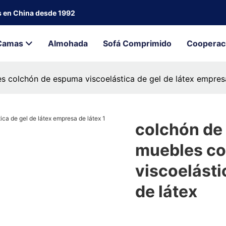
s en China desde 1992
Camas
Almohada
Sofá Comprimido
Cooperac
s colchón de espuma viscoelástica de gel de látex empres
colchón de 
muebles co
viscoelásti
de látex