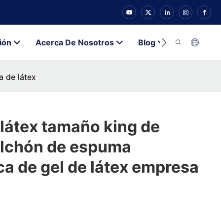
ión
Acerca De Nosotros
Blog
Contacto
a de látex
látex tamaño king de
lchón de espuma
ca de gel de látex empresa