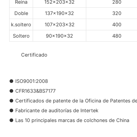
Reina
152x203x32
280
Doble
137x190x32
320
k.soltero
107x203x32
400
Soltero
90x190x32
480
◆◆
Certificado
● ISO9001:2008
● CFR1633&BS7177
● Certificados de patente de la Oficina de Patentes d
● Fabricante de auditorías de Intertek
● Las 10 principales marcas de colchones de China