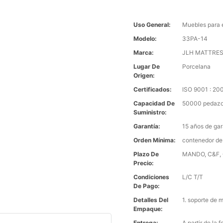
Uso General:
Muebles para 
Modelo:
33PA-14
Marca:
JLH MATTRE
Lugar De
Porcelana
Origen:
Certificados:
ISO 9001 : 2
Capacidad De
50000 pedazo
Suministro:
Garantía:
15 años de gar
Orden Mínima:
contenedor de
Plazo De
MANDO, C&F, C
Precio:
Condiciones
L/C T/T
De Pago:
Detalles Del
1. soporte de 
Empaque:
Entrega:
A partir de la