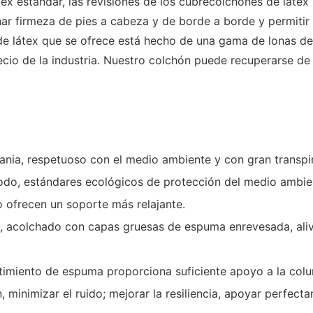
x estándar, las revisiones de los cubrecolchones de látex
r firmeza de pies a cabeza y de borde a borde y permitir 
e látex que se ofrece está hecho de una gama de lonas d
ecio de la industria. Nuestro colchón puede recuperarse d
ia, respetuoso con el medio ambiente y con gran transpirab
ómodo, estándares ecológicos de protección del medio ambi
o ofrecen un soporte más relajante.
, acolchado con capas gruesas de espuma enrevesada, alivi
timiento de espuma proporciona suficiente apoyo a la col
ón, minimizar el ruido; mejorar la resiliencia, apoyar perfe