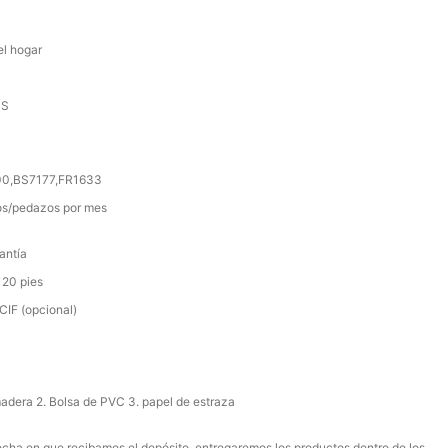
el hogar
SS
000,BS7177,FR1633
s/pedazos por mes
antía
 20 pies
IF (opcional)
madera 2. Bolsa de PVC 3. papel de estraza
 fecha en que recibamos el depósito, entregaremos los productos dentro de los