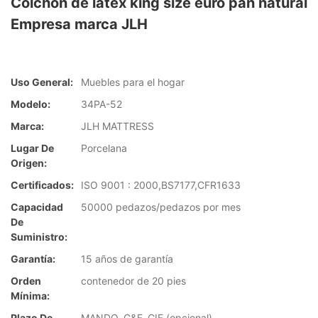
Colchón de látex king size euro pan natural
Empresa marca JLH
Uso General:
Muebles para el hogar
Modelo:
34PA-52
Marca:
JLH MATTRESS
Lugar De
Porcelana
Origen:
Certificados:
ISO 9001 : 2000,BS7177,CFR1633
Capacidad
50000 pedazos/pedazos por mes
De
Suministro:
Garantía:
15 años de garantía
Orden
contenedor de 20 pies
Mínima:
Plazo De
MANDO, C&F, CIF (opcional)