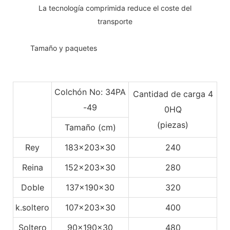
La tecnología comprimida reduce el coste del
transporte
◆◆
Tamaño y paquetes
Colchón No: 34PA
Cantidad de carga 4
-49
0HQ
(piezas)
Tamaño (cm)
Rey
183x203x30
240
Reina
152x203x30
280
Doble
137x190x30
320
k.soltero
107x203x30
400
Soltero
90x190x30
480