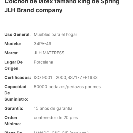
Colchón de látex tamaño king de Spring
JLH Brand company
Uso General:
Muebles para el hogar
Modelo:
34PA-49
Marca:
JLH MATTRESS
Lugar De
Porcelana
Origen:
Certificados:
ISO 9001 : 2000,BS7177,FR1633
Capacidad
50000 pedazos/pedazos por mes
De
Suministro:
Garantía:
15 años de garantía
Orden
contenedor de 20 pies
Mínima:
Plazo De
MANDO, C&F, CIF (opcional)