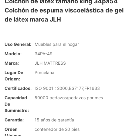
Colchón de látex tamaño king 34pa54
Colchón de espuma viscoelástica de gel
de látex marca JLH
Uso General:
Muebles para el hogar
Modelo:
34PA-49
Marca:
JLH MATTRESS
Lugar De
Porcelana
Origen:
Certificados:
ISO 9001 : 2000,BS7177,FR1633
Capacidad
50000 pedazos/pedazos por mes
De
Suministro:
Garantía:
15 años de garantía
Orden
contenedor de 20 pies
Mínima: