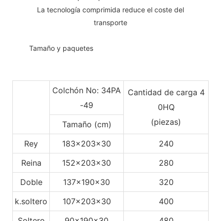
La tecnología comprimida reduce el coste del
transporte
◆◆
Tamaño y paquetes
Colchón No: 34PA
Cantidad de carga 4
-49
0HQ
(piezas)
Tamaño (cm)
Rey
183x203x30
240
Reina
152x203x30
280
Doble
137x190x30
320
k.soltero
107x203x30
400
Soltero
90x190x30
480