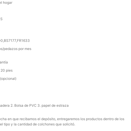
el hogar
SS
000,BS7177,FR1633
s/pedazos por mes
antía
 20 pies
(opcional)
madera 2. Bolsa de PVC 3. papel de estraza
 fecha en que recibamos el depósito, entregaremos los productos dentro de los
el tipo y la cantidad de colchones que solicitó.