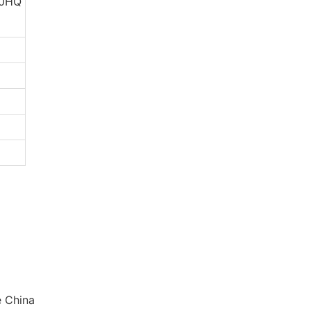
40HQ
e China