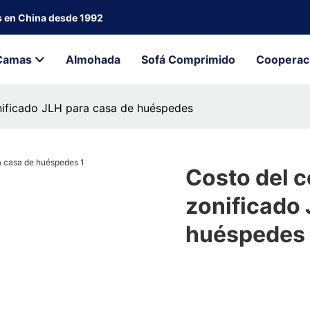
s en China desde 1992
Camas
Almohada
Sofá Comprimido
Cooperac
nificado JLH para casa de huéspedes
Costo del 
zonificado 
huéspedes