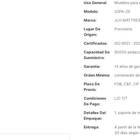
Uso General:
Muebles para 
Modelo:
32PA-29
Marca:
JLH MATTRE
Lugar De
Porcelana
Origen:
Certificados:
ISO 9001 : 2
Capacidad De
50000 pedazo
Suministro:
Garantía:
15 años de gar
Orden Mínima:
contenedor de
Plazo De
FOB, C&F, CIF 
Precio:
Condiciones
L/C T/T
De Pago:
Detalles Del
1. soporte de 
Empaque:
Entrega:
A partir de la
30 días según 