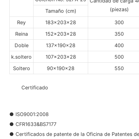
Cantidad de carga 
(piezas)
Tamaño (cm)
Rey
183x203x28
300
Reina
152x203x28
350
Doble
137x190x28
400
k.soltero
107x203x28
500
Soltero
90x190x28
550
◆◆
Certificado
● ISO9001:2008
● CFR1633&BS7177
● Certificados de patente de la Oficina de Patentes d