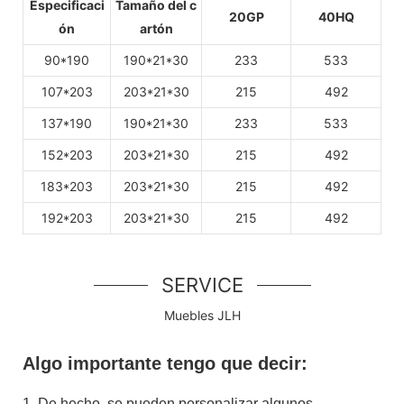
Especificaci
Tamaño del c
20GP
40HQ
ón
artón
90*190
190*21*30
233
533
107*203
203*21*30
215
492
137*190
190*21*30
233
533
152*203
203*21*30
215
492
183*203
203*21*30
215
492
192*203
203*21*30
215
492
SERVICE
Muebles JLH
Algo importante tengo que decir:
1
De hecho, se pueden personalizar algunos