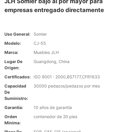
JLH Somier bajo al por mayor para
empresas entregado directamente
Uso General:
Somier
Modelo:
CJ-55
Marca:
Muebles JLH
Lugar De
Guangdong, China
Origen:
Certificados:
ISO 9001 : 2000,BS7177,CFR1633
Capacidad
30000 pedazos/pedazos por mes
De
Suministro:
Garantía:
10 años de garantía
Orden
contenedor de 20 pies
Mínima:
Plazo De
FOB, C&F, CIF (opcional)