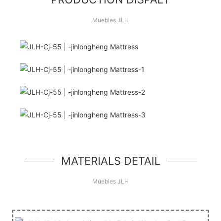
Muebles JLH
¡Hola Mundo!
unidad de héroe simple, un componente simple
estilo jumbotron
MATERIALS DETAIL
Muebles JLH