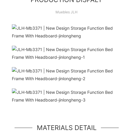
Muebles JLH
¡Hola Mundo!
unidad de héroe simple, un componente simple
estilo jumbotron
MATERIALS DETAIL