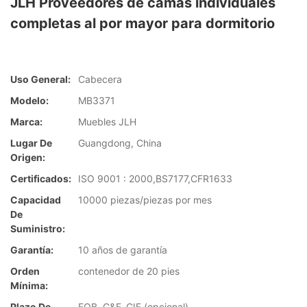
JLH Proveedores de camas individuales
completas al por mayor para dormitorio
Uso General:
Cabecera
Modelo:
MB3371
Marca:
Muebles JLH
Lugar De
Guangdong, China
Origen:
Certificados:
ISO 9001 : 2000,BS7177,CFR1633
Capacidad
10000 piezas/piezas por mes
De
Suministro:
Garantía:
10 años de garantía
Orden
contenedor de 20 pies
Mínima:
Plazo De
FOB, C&F, CIF (opcional)