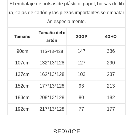
El embalaje de bolsas de plástico, papel, bolsas de fib
ra, cajas de cartón y las piezas importantes se embalar
án especialmente.
Tamaño del c
Tamaño
20GP
40HQ
artón
90cm
115*13*128
147
336
107cm
132*13*128
127
290
137cm
162*13*128
103
237
152cm
177*13*128
93
213
183cm
208*13*128
80
182
192cm
217*13*128
77
177
SERVICE