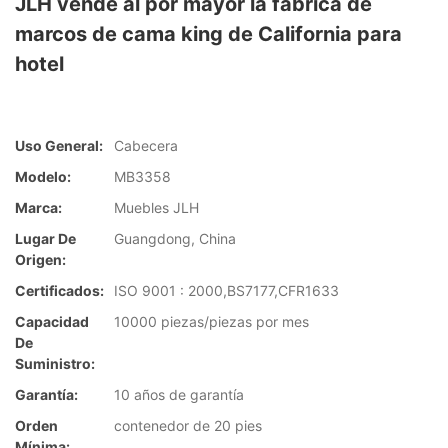
JLH vende al por mayor la fábrica de
marcos de cama king de California para
hotel
Uso General:
Cabecera
Modelo:
MB3358
Marca:
Muebles JLH
Lugar De
Guangdong, China
Origen:
Certificados:
ISO 9001 : 2000,BS7177,CFR1633
Capacidad
10000 piezas/piezas por mes
De
Suministro:
Garantía:
10 años de garantía
Orden
contenedor de 20 pies
Mínima: