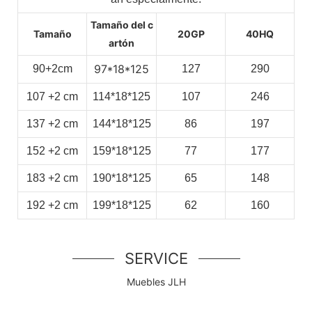
Tamaño del c
Tamaño
20GP
40HQ
artón
97*18*125
90+2cm
127
290
107
+2
cm
114*18*125
107
246
137
+2
cm
144*18*125
86
197
152
+2
cm
159*18*125
77
177
183
+2
cm
190*18*125
65
148
192
+2
cm
199*18*125
62
160
SERVICE
Muebles JLH