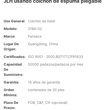
JLH usando colchón de espuma plegable
Uso General:
Colchón de hotel
Modelo:
21BA-02
Marca:
Fansace
Lugar De
Guangdong, China
Origen:
Certificados:
ISO 9001 : 2000,BS7177,CFR1633
Capacidad
50000 pedazos/pedazos por mes
De
Suministro:
Garantía:
15 años de garantía
Orden
contenedor de 20 pies
Mínima:
Plazo De
FOB, C&F, CIF (opcional)
Precio: