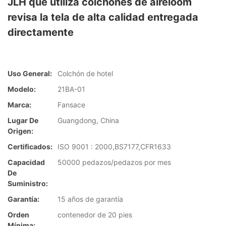
JLH que utiliza colchones de aireloom
revisa la tela de alta calidad entregada
directamente
Uso General:
Colchón de hotel
Modelo:
21BA-01
Marca:
Fansace
Lugar De
Guangdong, China
Origen:
Certificados:
ISO 9001 : 2000,BS7177,CFR1633
Capacidad
50000 pedazos/pedazos por mes
De
Suministro:
Garantía:
15 años de garantía
Orden
contenedor de 20 pies
Mínima: