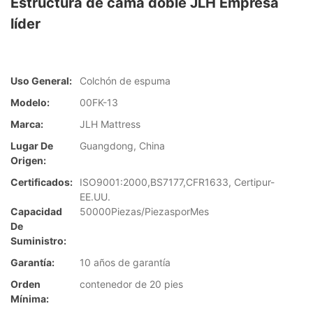
Estructura de cama doble JLH Empresa
líder
Uso General:
Colchón de espuma
Modelo:
00FK-13
Marca:
JLH Mattress
Lugar De
Guangdong, China
Origen:
Certificados:
ISO9001:2000,BS7177,CFR1633, Certipur-
EE.UU.
Capacidad
50000Piezas/PiezasporMes
De
Suministro:
Garantía:
10 años de garantía
Orden
contenedor de 20 pies
Mínima: