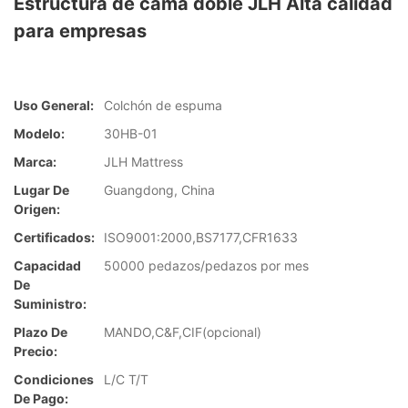
Estructura de cama doble JLH Alta calidad
para empresas
Uso General:
Colchón de espuma
Modelo:
30HB-01
Marca:
JLH Mattress
Lugar De
Guangdong, China
Origen:
Certificados:
ISO9001:2000,BS7177,CFR1633
Capacidad
50000 pedazos/pedazos por mes
De
Suministro:
Plazo De
MANDO,C&F,CIF(opcional)
Precio:
Condiciones
L/C T/T
De Pago: