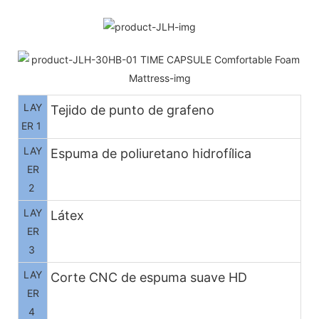
LAY
Tejido de punto de grafeno
ER 1
LAY
Espuma de poliuretano hidrofílica
ER
2
LAY
Látex
ER
3
LAY
Corte CNC de espuma suave HD
ER
4