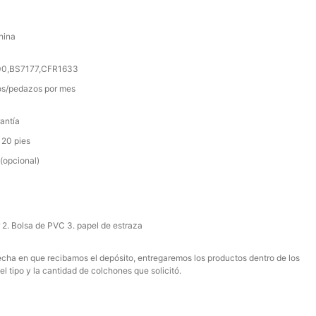
hina
000,BS7177,CFR1633
s/pedazos por mes
antía
 20 pies
(opcional)
r 2. Bolsa de PVC 3. papel de estraza
 fecha en que recibamos el depósito, entregaremos los productos dentro de los
el tipo y la cantidad de colchones que solicitó.