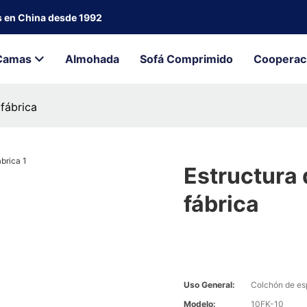
s en China desde 1992
Camas
Almohada
Sofá Comprimido
Cooperac
fábrica
Estructura
fábrica
Uso General:
Colchón de e
Modelo:
10FK-10