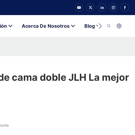
ión
Acerca De Nosotros
Blog
Contacto
 de cama doble JLH La mejor
spuma