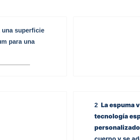
 una superficie
um para una
La espuma vi
2
tecnología esp
personalizado 
cuerpo y se ad