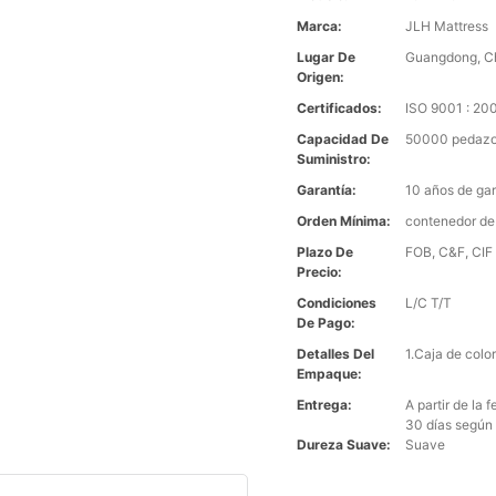
Marca:
JLH Mattress
Lugar De
Guangdong, C
Origen:
Certificados:
ISO 9001 : 2
Capacidad De
50000 pedazo
Suministro:
Garantía:
10 años de gar
Orden Mínima:
contenedor de
Plazo De
FOB, C&F, CIF 
Precio:
Condiciones
L/C T/T
De Pago:
Detalles Del
1.Caja de colo
Empaque:
Entrega:
A partir de la
30 días según 
Dureza Suave:
Suave