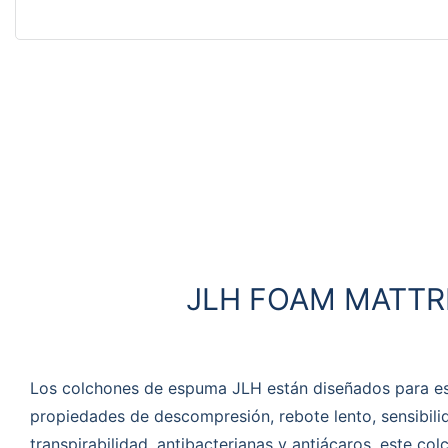
JLH FOAM MATTR
Los colchones de espuma JLH están diseñados para es
propiedades de descompresión, rebote lento, sensibili
transpirabilidad, antibacterianas y antiácaros, este c