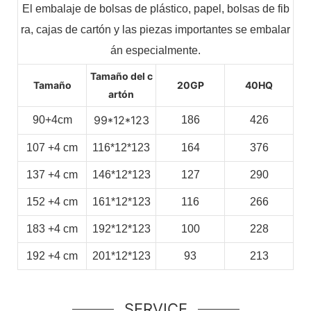
El embalaje de bolsas de plástico, papel, bolsas de fib
ra, cajas de cartón y las piezas importantes se embalar
án especialmente.
Tamaño del c
Tamaño
20GP
40HQ
artón
99*12*123
90+4cm
186
426
107
+4
cm
116*12*123
164
376
137
+4
cm
146*12*123
127
290
152
+4
cm
161*12*123
116
266
183
+4
cm
192*12*123
100
228
192
+4
cm
201*12*123
93
213
SERVICE