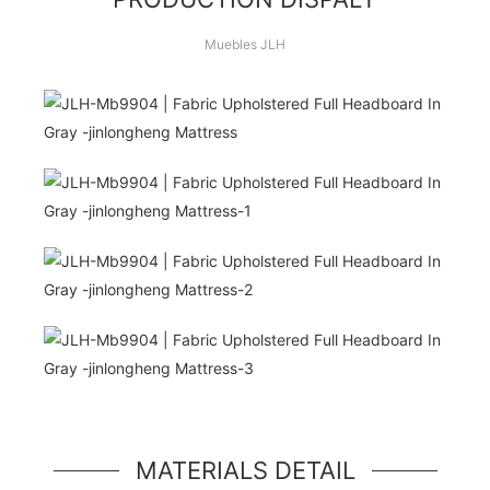
Muebles JLH
¡Hola Mundo!
unidad de héroe simple, un componente simple
estilo jumbotron
MATERIALS DETAIL