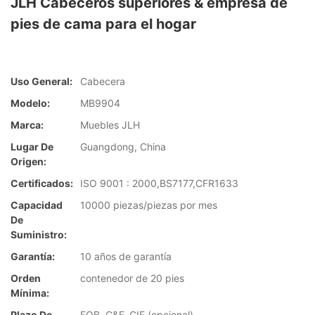
JLH Cabeceros superiores & empresa de
pies de cama para el hogar
Uso General:
Cabecera
Modelo:
MB9904
Marca:
Muebles JLH
Lugar De
Guangdong, China
Origen:
Certificados:
ISO 9001 : 2000,BS7177,CFR1633
Capacidad
10000 piezas/piezas por mes
De
Suministro:
Garantía:
10 años de garantía
Orden
contenedor de 20 pies
Mínima:
Plazo De
FOB, C&F, CIF (opcional)