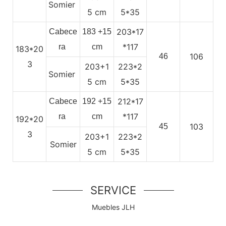
Somier
5
cm
5*35
203*17
Cabece
183
+15
*117
ra
cm
183*20
106
46
3
203+1
223*2
Somier
5
cm
5*35
212*17
Cabece
192
+15
*117
ra
cm
192*20
103
45
3
203+1
223*2
Somier
5
cm
5*35
SERVICE
Muebles JLH