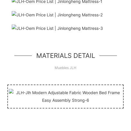
¡Hola Mundo!
unidad de héroe simple, un componente simple
estilo jumbotron
MATERIALS DETAIL
Muebles JLH