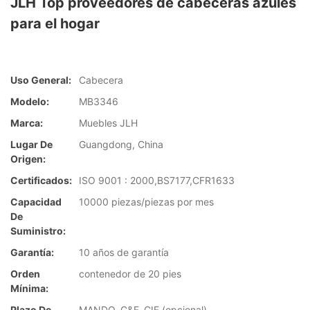
JLH Top proveedores de cabeceras azules
para el hogar
Uso General:
Cabecera
Modelo:
MB3346
Marca:
Muebles JLH
Lugar De
Guangdong, China
Origen:
Certificados:
ISO 9001 : 2000,BS7177,CFR1633
Capacidad
10000 piezas/piezas por mes
De
Suministro:
Garantía:
10 años de garantía
Orden
contenedor de 20 pies
Mínima:
Plazo De
MANDO, C&F, CIF (opcional)