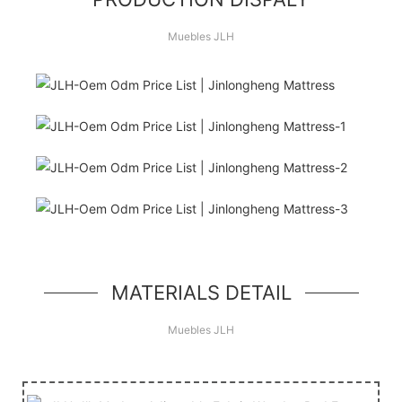
Muebles JLH
¡Hola Mundo!
unidad de héroe simple, un componente simple
estilo jumbotron
MATERIALS DETAIL
Muebles JLH