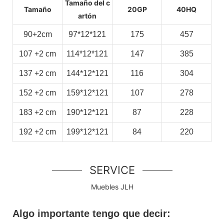
Tamaño del c
Tamaño
20GP
40HQ
artón
90+2cm
97*12*121
175
457
107
+2
cm
114*12*121
147
385
137
+2
cm
144*12*121
116
304
152
+2
cm
159*12*121
107
278
183
+2
cm
190*12*121
87
228
192
+2
cm
199*12*121
84
220
SERVICE
Muebles JLH
Algo importante tengo que decir: