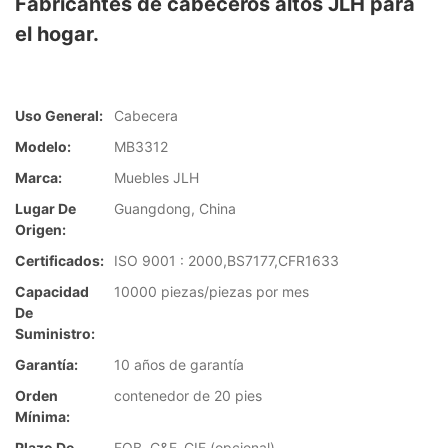
Fabricantes de cabeceros altos JLH para
el hogar.
Uso General:
Cabecera
Modelo:
MB3312
Marca:
Muebles JLH
Lugar De
Guangdong, China
Origen:
Certificados:
ISO 9001 : 2000,BS7177,CFR1633
Capacidad
10000 piezas/piezas por mes
De
Suministro:
Garantía:
10 años de garantía
Orden
contenedor de 20 pies
Mínima:
Plazo De
FOB, C&F, CIF (opcional)