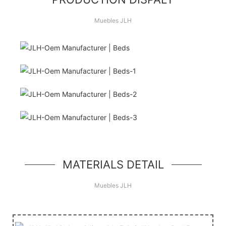
Muebles JLH
¡Hola Mundo!
unidad de héroe simple, un componente simple
estilo jumbotron
MATERIALS DETAIL
Muebles JLH