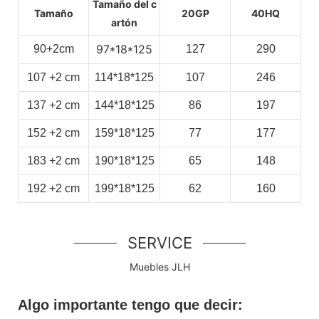
Tamaño del c
Tamaño
20GP
40HQ
artón
97*18*125
90+2cm
127
290
107
+2
cm
114*18*125
107
246
137
+2
cm
144*18*125
86
197
152
+2
cm
159*18*125
77
177
183
+2
cm
190*18*125
65
148
192
+2
cm
199*18*125
62
160
SERVICE
Muebles JLH
Algo importante tengo que decir: