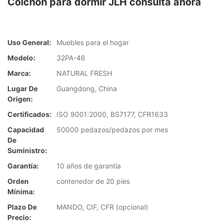
Colchón para dormir JLH consulta ahora
Uso General:
Muebles para el hogar
Modelo:
32PA-46
Marca:
NATURAL FRESH
Lugar De
Guangdong, China
Origen:
Certificados:
ISO 9001:2000, BS7177, CFR1633
Capacidad
50000 pedazos/pedazos por mes
De
Suministro:
Garantía:
10 años de garantía
Orden
contenedor de 20 pies
Mínima:
Plazo De
MANDO, CIF, CFR (opcional)
Precio: